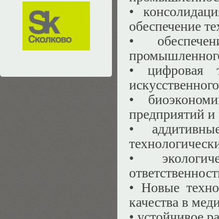
•
консолидаци
обеспечение те
•
обеспеч
промышленного
•
цифровая 
искусственного
•
биоэконом
предприятий и 
•
аддитивн
технологическ
•
экологи
ответственност
•
Новые техно
качества в мед
•
устойчивое ра