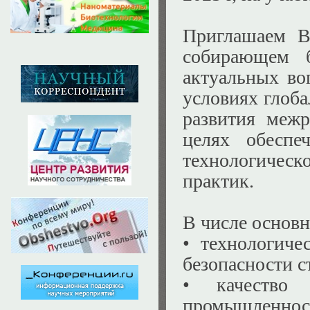
Приглашаем В
собирающем б
актуальных во
условиях глоба
развития меж
целях обеспе
технологичес
практик.
В числе основ
•
технологиче
безопасности с
•
качество
промышленност