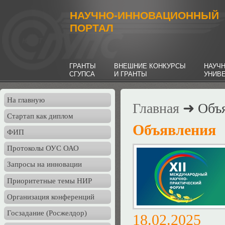
НАУЧНО-ИННОВАЦИОННЫЙ
ПОРТАЛ
ГРАНТЫ
ВНЕШНИЕ КОНКУРСЫ
НАУЧ
СГУПСА
И ГРАНТЫ
УНИВ
На главную
Главная
➜ Объя
Стартап как диплом
Объявления
ФИП
Протоколы ОУС ОАО
Запросы на инновации
Приоритетные темы НИР
Организация конференций
Госзадание (Росжелдор)
18.02.202