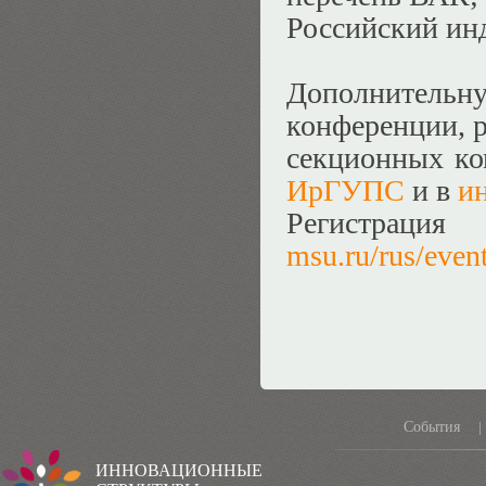
Российский ин
Дополните
конференции, р
секционных ко
ИрГУПС
и в
и
Регистраци
msu.ru/rus/even
События
|
ИННОВАЦИОННЫЕ