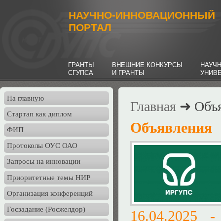
НАУЧНО-ИННОВАЦИОННЫЙ
ПОРТАЛ
ГРАНТЫ
ВНЕШНИЕ КОНКУРСЫ
НАУЧ
СГУПСА
И ГРАНТЫ
УНИВ
На главную
Главная
➜ Объя
Стартап как диплом
Объявления
ФИП
Протоколы ОУС ОАО
Запросы на инновации
Приоритетные темы НИР
Организация конференций
Госзадание (Росжелдор)
16.04.2025 -