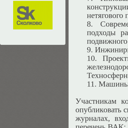
конструкци
нетягового 
8. Соврем
подходы ра
подвижного 
9. Инжинири
10. Проект
железнодор
Техносферна
11. Машины
Участникам ко
опубликовать с
журналах, вхо
перечень ВАК; 