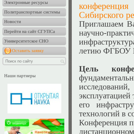
Электронные ресурсы
конференци
Политранспортные системы
Сибирского р
Приглашаем Ва
Новости
научно-прак
Перейти на сайт СГУПСа
инфраструктур
Университетское СНО
летию ФГБОУ
Оставить заявку
Цель конфе
фундаментальн
Наши партнеры
исследован
эксплуатацией 
его инфрастр
технологий в с
Конференция 
дистанционном