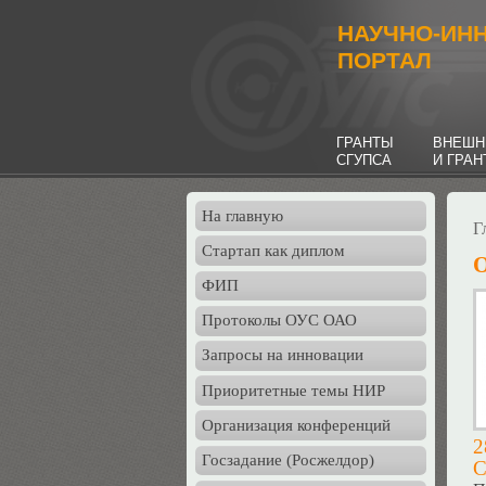
НАУЧНО-ИН
ПОРТАЛ
ГРАНТЫ
ВНЕШН
СГУПСА
И ГРА
На главную
Г
Стартап как диплом
О
ФИП
Протоколы ОУС ОАО
Запросы на инновации
Приоритетные темы НИР
Организация конференций
2
Госзадание (Росжелдор)
С