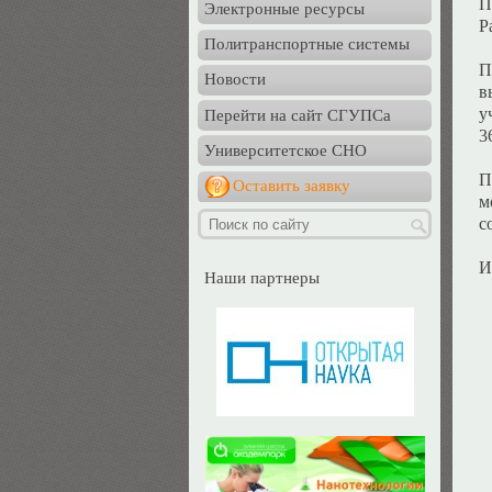
П
Электронные ресурсы
Р
Политранспортные системы
П
Новости
в
у
Перейти на сайт СГУПСа
3
Университетское СНО
П
Оставить заявку
м
с
И
Наши партнеры