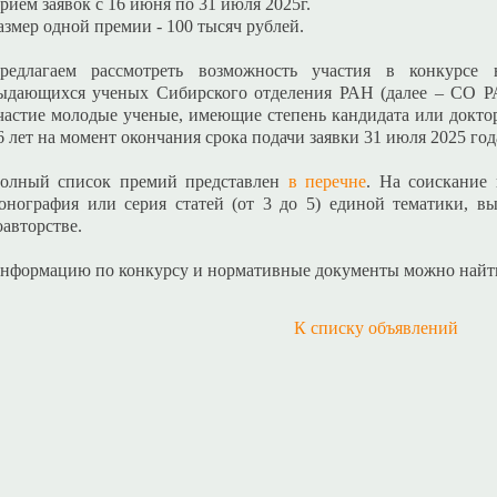
рием заявок с 16 июня по 31 июля 2025г.
азмер одной премии - 100 тысяч рублей.
редлагаем рассмотреть возможность участия в конкурсе
ыдающихся ученых Сибирского отделения РАН (далее – СО РА
частие молодые ученые, имеющие степень кандидата или доктор
6 лет на момент окончания срока подачи заявки 31 июля 2025 год
олный список премий представлен
в перечне
. На соискание
онография или серия статей (от 3 до 5) единой тематики, в
оавторстве.
нформацию по конкурсу и нормативные документы можно най
К списку объявлений