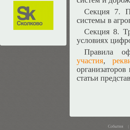
Секция 7. П
системы в агр
Секция 8. Т
условиях цифро
Правила оф
участия
,
рекв
организаторов
статьи предста
События
|