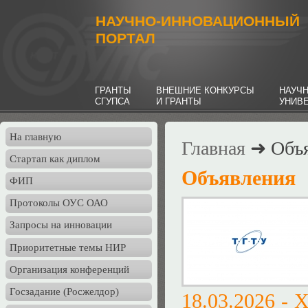
НАУЧНО-ИННОВАЦИОННЫЙ
ПОРТАЛ
ГРАНТЫ
ВНЕШНИЕ КОНКУРСЫ
НАУЧ
СГУПСА
И ГРАНТЫ
УНИВ
На главную
Главная
➜ Объя
Стартап как диплом
Объявления
ФИП
Протоколы ОУС ОАО
Запросы на инновации
Приоритетные темы НИР
Организация конференций
Госзадание (Росжелдор)
18.03.2026 - 