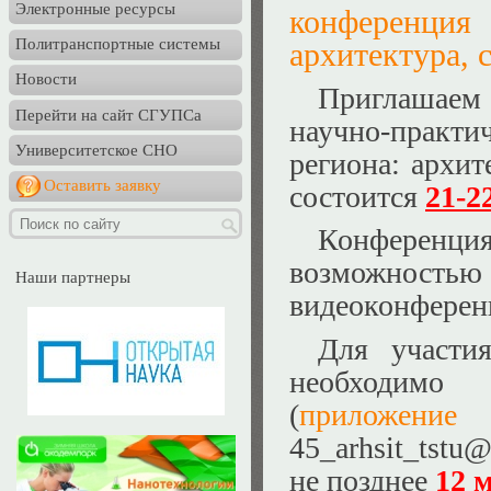
Электронные ресурсы
конференци
Политранспортные системы
архитектура, 
Новости
Приглашаем
Перейти на сайт СГУПСа
научно-практи
Университетское СНО
региона: архит
Оставить заявку
состоится
21-2
Конференц
возможностью
Наши партнеры
видеоконферен
Для участи
необходимо
(
приложение
45_arhsit_tstu
не позднее
12 