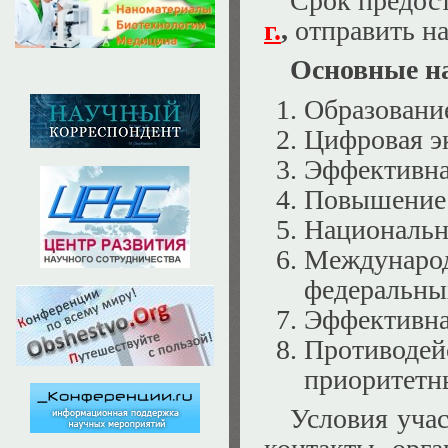
Срок предос
г.
,
отправить н
Основные н
Образовани
Цифровая э
Эффективна
Повышение 
Национальн
Междунаро
федеральны
Эффективна
Противодей
приоритетн
Условия учас