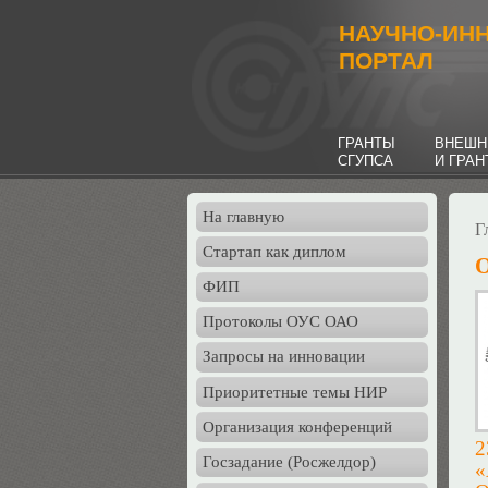
НАУЧНО-ИН
ПОРТАЛ
ГРАНТЫ
ВНЕШН
СГУПСА
И ГРА
На главную
Г
Стартап как диплом
О
ФИП
Протоколы ОУС ОАО
Запросы на инновации
Приоритетные темы НИР
Организация конференций
2
Госзадание (Росжелдор)