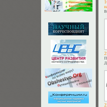
1
н
В
2
П
Д
2