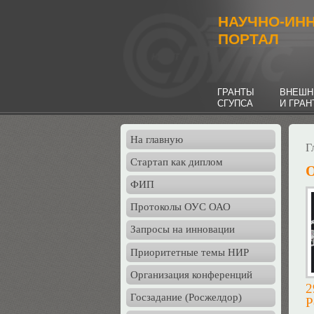
НАУЧНО-ИН
ПОРТАЛ
ГРАНТЫ
ВНЕШН
СГУПСА
И ГРА
На главную
Г
Стартап как диплом
О
ФИП
Протоколы ОУС ОАО
Запросы на инновации
Приоритетные темы НИР
Организация конференций
2
Госзадание (Росжелдор)
Р