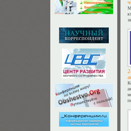
ч
М
к
з
2
а
К
а
м
п