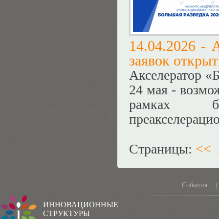
14.04.2026 -
А
заявок открыт
Акселератор «Б
24 мая - возмо
рамках бе
преакселераци
Страницы:
<<
События
|
ИННОВАЦИОННЫЕ
СТРУКТУРЫ