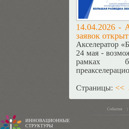
14.04.2026 -
А
заявок открыт
Акселератор «Б
24 мая - возмо
рамках бе
преакселераци
Страницы:
<<
События
|
ИННОВАЦИОННЫЕ
СТРУКТУРЫ