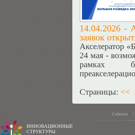
14.04.2026 -
А
заявок открыт
Акселератор «Б
24 мая - возмо
рамках бе
преакселераци
Страницы:
<<
События
|
ИННОВАЦИОННЫЕ
СТРУКТУРЫ