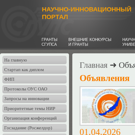
НАУЧНО-ИННОВАЦИОННЫЙ
ПОРТАЛ
ГРАНТЫ
ВНЕШНИЕ КОНКУРСЫ
НАУЧ
СГУПСА
И ГРАНТЫ
УНИВ
На главную
Главная
➜ Объя
Стартап как диплом
Объявления
ФИП
Протоколы ОУС ОАО
Запросы на инновации
Приоритетные темы НИР
Организация конференций
Госзадание (Росжелдор)
01.04.202