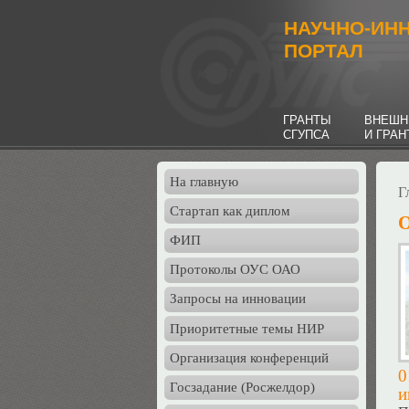
НАУЧНО-ИН
ПОРТАЛ
ГРАНТЫ
ВНЕШН
СГУПСА
И ГРА
На главную
Г
Стартап как диплом
О
ФИП
Протоколы ОУС ОАО
Запросы на инновации
Приоритетные темы НИР
Организация конференций
0
Госзадание (Росжелдор)
и