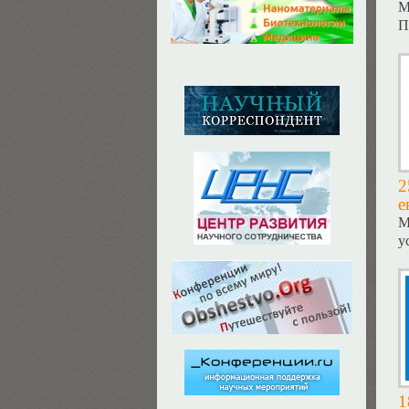
М
П
2
е
М
у
1