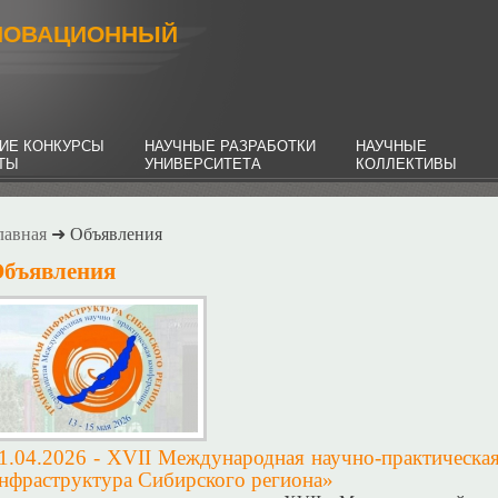
НОВАЦИОННЫЙ
ИЕ КОНКУРСЫ
НАУЧНЫЕ РАЗРАБОТКИ
НАУЧНЫЕ
НТЫ
УНИВЕРСИТЕТА
КОЛЛЕКТИВЫ
лавная
➜ Объявления
бъявления
1.04.2026 -
XVII Международная научно-практическа
нфраструктура Сибирского региона»