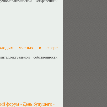
чно-практической конференции
олодых ученых в сфере
теллектуальной собственности
ий форум «День будущего»