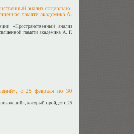
нственный анализ социально-
вященная памяти академика А.
нции «Пространственный анализ
священной памяти академика А. Г.
ений», с 25 февраля по 30
поколений», который пройдет с 25