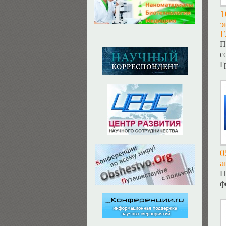
1
э
Г
П
с
Г
0
а
П
ф