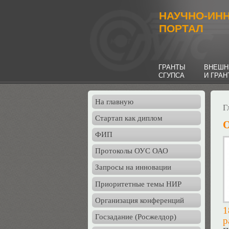
НАУЧНО-ИН
ПОРТАЛ
ГРАНТЫ
ВНЕШН
СГУПСА
И ГРА
На главную
Г
Стартап как диплом
О
ФИП
Протоколы ОУС ОАО
Запросы на инновации
Приоритетные темы НИР
Организация конференций
1
Госзадание (Росжелдор)
р