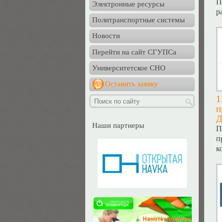
П
Электронные ресурсы
р
Политранспортные системы
Новости
Перейти на сайт СГУПСа
Университетское СНО
Оставить заявку
1
п
Д
Наши партнеры
П
п
к