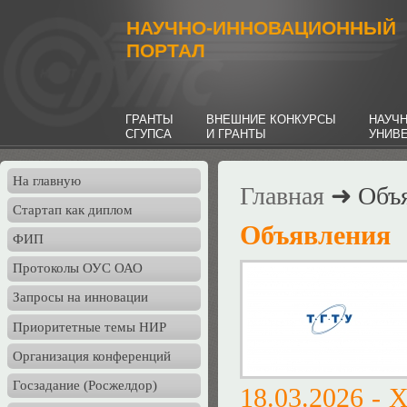
НАУЧНО-ИННОВАЦИОННЫЙ
ПОРТАЛ
ГРАНТЫ
ВНЕШНИЕ КОНКУРСЫ
НАУЧ
СГУПСА
И ГРАНТЫ
УНИВ
На главную
Главная
➜ Объя
Стартап как диплом
Объявления
ФИП
Протоколы ОУС ОАО
Запросы на инновации
Приоритетные темы НИР
Организация конференций
Госзадание (Росжелдор)
18.03.2026 -
X