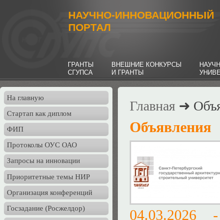
НАУЧНО-ИННОВАЦИОННЫЙ
ПОРТАЛ
ГРАНТЫ
ВНЕШНИЕ КОНКУРСЫ
НАУЧ
СГУПСА
И ГРАНТЫ
УНИВ
На главную
Главная
➜ Объя
Стартап как диплом
Объявления
ФИП
Протоколы ОУС ОАО
Запросы на инновации
Приоритетные темы НИР
Организация конференций
Госзадание (Росжелдор)
04.03.2026