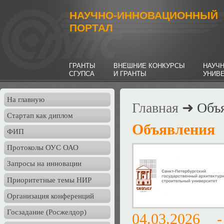
НАУЧНО-ИННОВАЦИОННЫЙ
ПОРТАЛ
ГРАНТЫ
ВНЕШНИЕ КОНКУРСЫ
НАУЧ
СГУПСА
И ГРАНТЫ
УНИВ
На главную
Главная
➜ Объя
Стартап как диплом
Объявления
ФИП
Протоколы ОУС ОАО
Запросы на инновации
Приоритетные темы НИР
Организация конференций
Госзадание (Росжелдор)
04.03.2026