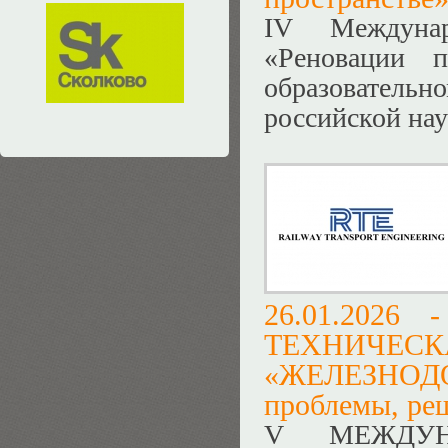
IV Междунар
«Реновации п
образователь
российской на
26.01.2026
ТЕХНИЧ
«ЖЕЛЕЗНО
проблемы, ре
V МЕЖДУН