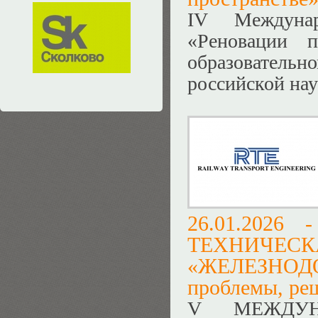
IV Междунар
«Реновации п
образователь
российской на
26.01.2026
ТЕХНИЧ
«ЖЕЛЕЗНО
проблемы, ре
V МЕЖДУН