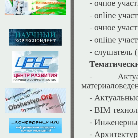
- очное учас
- оnline уча
- очное учас
- оnline уча
- слушатель 
Тематически
- Актуа
материаловеде
- Актуальны
- BIM технол
- Инженерные
- Архитектур