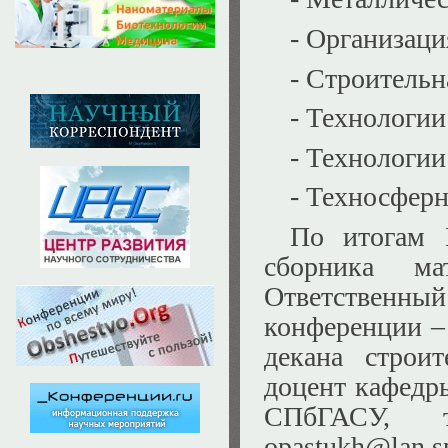
- Организаци
- Строительн
- Технологии
- Технологии
- Техносферн
По итогам 
сборника м
Ответствен
конференции –
декана строит
доцент кафедр
СПбГАСУ, т
opastukh@lan.sp