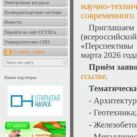
Электронные ресурсы
научно-техн
Политранспортные системы
современного 
Новости
Приглашаем
Перейти на сайт СГУПСа
(всероссийск
Университетское СНО
«Перспективы
Оставить заявку
марта 2026 год
Приём заяв
ссылке
.
Наши партнеры
Тематическ
- Архитектур
- Геотехника;
- Железобет
- Металличес