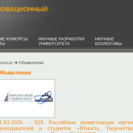
НОВАЦИОННЫЙ
ИЕ КОНКУРСЫ
НАУЧНЫЕ РАЗРАБОТКИ
НАУЧНЫЕ
НТЫ
УНИВЕРСИТЕТА
КОЛЛЕКТИВЫ
лавная
➜ Объявления
бъявления
1.03.2026 - XIX Российская межвузовская научно
реподавателей и студентов «Юность. Творчеств