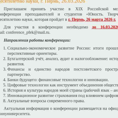
есятилетию науки, г. Пермь, 26.03.2026
Приглашаем принять участие в XIX Российской межв
онференции преподавателей и студентов «Юность. Творч
есятилетию науки, которая пройдет в
г. Пермь, 26 марта 2026 г.
Для участия в конференции необходимо
до 16.03.202
ail:
conference_pfek@
mail.ru.
Направления работы конференции:
Социально-экономическое развитие России: итоги прош
перспективные ориентиры.
Бухгалтерский учёт, анализ, аудит и налогообложение: ист
развития.
Финансы и единство народов постсоветского простр
партнерство.
Банки будущего: финансовые технологии и инновации.
Цифровые технологии как инструмент объединения обществ
История и культура народов моей страны (рабочий язык – ан
Инновационное развитие страхования под влиянием цифров
Актуальные вопросы современного права.
Актуальная информация о конференции размещается на офиц
инуниверситета.