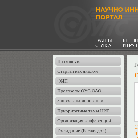
НАУЧНО-ИН
ПОРТАЛ
ГРАНТЫ
ВНЕШН
СГУПСА
И ГРА
На главную
Г
Стартап как диплом
О
ФИП
Протоколы ОУС ОАО
Запросы на инновации
Приоритетные темы НИР
Организация конференций
1
Госзадание (Росжелдор)
п