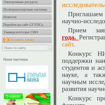
Электронные ресурсы
исследователь
Политранспортные системы
Приглашаем 
Новости
научно-исследо
Перейти на сайт СГУПСа
Прием за
Университетское СНО
года.
Регистра
Оставить заявку
сайт
.
Конкурс Н
поддержки наи
Наши партнеры
студентов и ас
науке, а так
научным иссле
развития научн
Конкурс пр