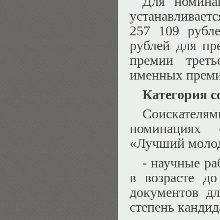
Для номин
устанавливает
257 109 рубл
рублей для пр
премии треть
именных преми
Категория с
Соискател
номинациях 
«Лучший молод
- научные ра
в возрасте до
документов д
степень кандид