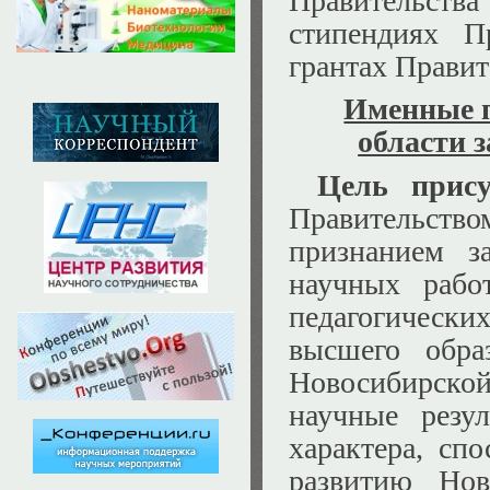
Правительст
стипендиях П
грантах Правит
Именные 
области 
Цель прис
Правительств
признанием з
научных рабо
педагогически
высшего обра
Новосибирской
научные резу
характера, сп
развитию Нов