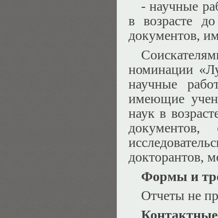
- научные ра
в возрасте до
документов, им
Соискател
номинации «Л
научные работ
имеющие учену
наук в возраст
документов, 
исследовательс
докторантов, 
Формы и тре
Отчеты не п
Контактные