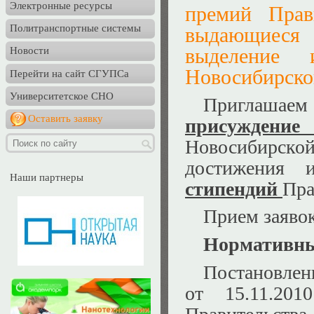
Электронные ресурсы
премий Прав
Политранспортные системы
выдающиеся 
выделение 
Новости
Новосибирской
Перейти на сайт СГУПСа
Университетское СНО
Приглаша
Оставить заявку
присуждени
Новосибирск
достижения
Наши партнеры
стипендий
Пра
Прием заяво
Нормативны
Постановлен
от 15.11.2