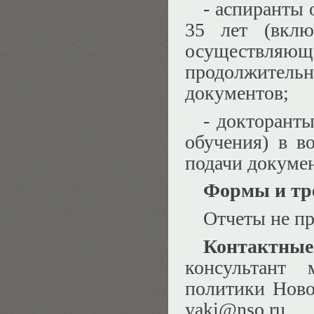
- аспиранты 
35 лет (вклю
осуществляющи
продолжитель
документов;
- докторант
обучения) в в
подачи докумен
Формы и тре
Отчеты не пр
Контактны
консультант 
политики Новос
yaki@nso.ru.