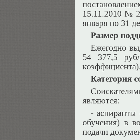
постановление
15.11.2010 № 2
января по 31 д
Размер подд
Ежегодно вы
54 377,5 руб
коэффициента)
Категория с
Соискателя
являются:
- аспиранты
обучения) в в
подачи докумен