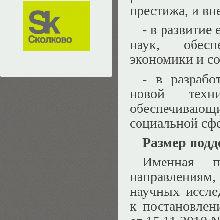
престижа, и вн
- в развитие
наук, обесп
экономики и с
- в разрабо
новой техн
обеспечивающ
социальной сф
Размер подд
Именная п
направления
научных иссл
к постановлен