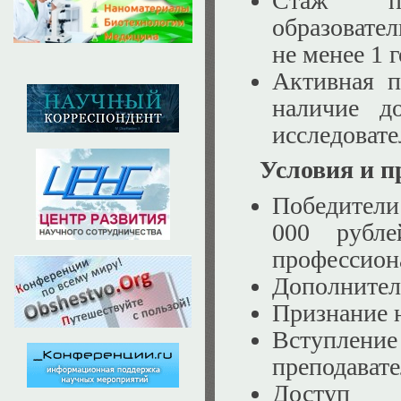
Стаж пре
образовате
не менее 1 г
Активная п
наличие д
исследовате
Условия и п
Победители
000 рубл
профессиона
Дополнител
Признание 
Вступлен
преподавате
Доступ 