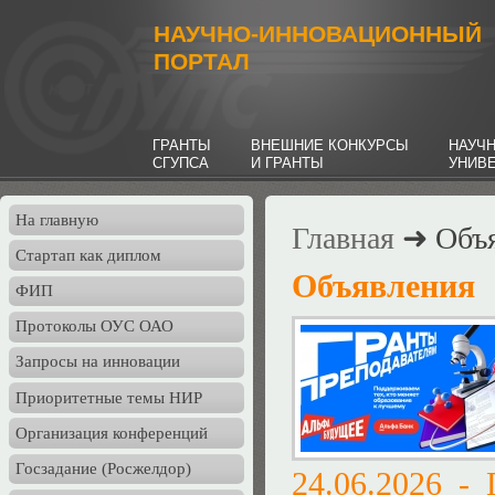
НАУЧНО-ИННОВАЦИОННЫЙ
ПОРТАЛ
ГРАНТЫ
ВНЕШНИЕ КОНКУРСЫ
НАУЧ
СГУПСА
И ГРАНТЫ
УНИВ
На главную
Главная
➜ Объя
Стартап как диплом
Объявления
ФИП
Протоколы ОУС ОАО
Запросы на инновации
Приоритетные темы НИР
Организация конференций
Госзадание (Росжелдор)
24.06.2026 -