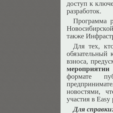
доступ к ключ
разработок.
Программа р
Новосибирской
также Инфрастр
Для тех, кт
обязательный 
взноса, преду
мероприятии 
формате пу
предпринимат
новостями, ч
участия в Easy 
Для справки