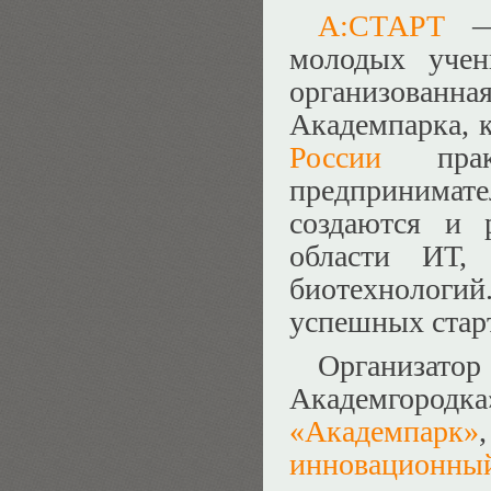
А:СТАРТ
— 
молодых учен
организова
Академпарка, 
России
практ
предпринимате
создаются и 
области ИТ, 
биотехнологий.
успешных стар
Организат
Академгоро
«Академпарк»
,
инновационны