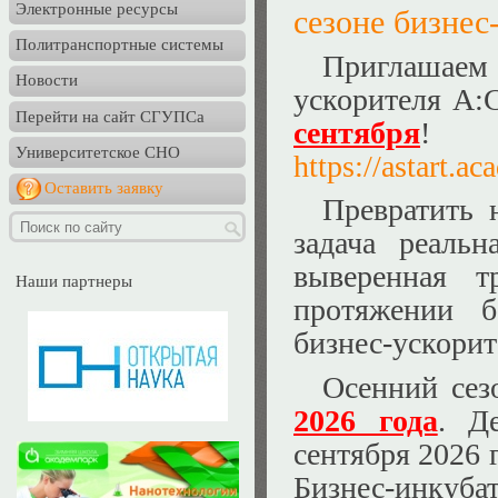
Электронные ресурсы
сезоне бизне
Политранспортные системы
Приглашаем
Новости
ускорителя А:
Перейти на сайт СГУПСа
сентября
Университетское СНО
https://astart.a
Оставить заявку
Превратить 
задача реаль
выверенная т
Наши партнеры
протяжении б
бизнес-ускори
Осенний сез
2026 года
. Д
сентября 2026 
Бизнес-инкуба