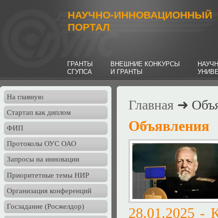
НАУЧНО-ИННОВАЦИОННЫЙ
ПОРТАЛ
ГРАНТЫ
ВНЕШНИЕ КОНКУРСЫ
НАУЧ
СГУПСА
И ГРАНТЫ
УНИВ
На главную
Главная
➜ Объя
Стартап как диплом
Объявления
ФИП
Протоколы ОУС ОАО
Запросы на инновации
Приоритетные темы НИР
Организация конференций
Госзадание (Росжелдор)
28.01.2025 - 