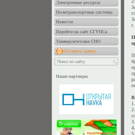
2
Электронные ресурсы
З
Политранспортные системы
г
З
Новости
г
Перейти на сайт СГУПСа
П
Университетское СНО
п
Оставить заявку
П
б
п
п
Наши партнеры
р
п
В
1
2
с
3
4
5