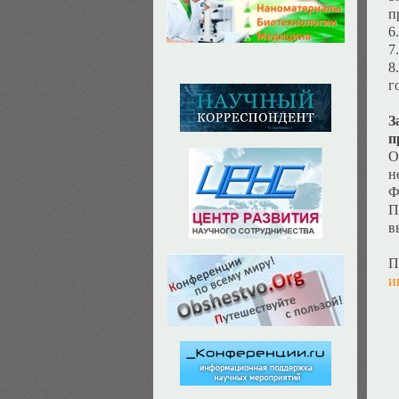
п
6
7
8
г
З
п
О
н
Ф
П
в
П
и