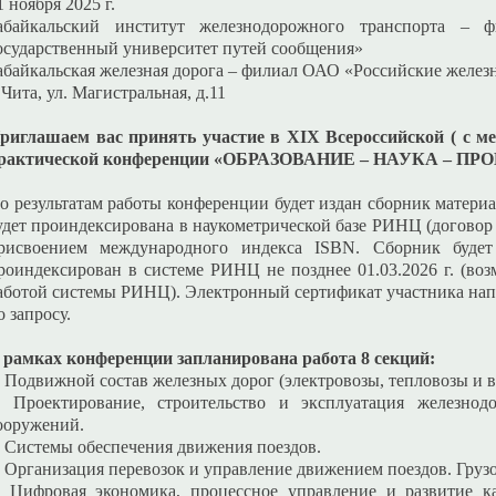
1 ноября 2025 г.
абайкальский институт железнодорожного транспорта 
осударственный университет путей сообщения»
абайкальская железная дорога – филиал ОАО «Российские желез
. Чита, ул. Магистральная, д.11
риглашаем вас принять участие в XIX Всероссийской ( с м
рактической конференции «ОБРАЗОВАНИЕ – НАУКА – П
о результатам работы конференции будет издан сборник матери
удет проиндексирована в наукометрической базе РИНЦ (договор №
рисвоением международного индекса ISBN. Сборник буде
роиндексирован в системе РИНЦ не позднее 01.03.2026 г. (воз
аботой системы РИНЦ). Электронный сертификат участника нап
о запросу.
 рамках конференции запланирована работа 8 секций:
. Подвижной состав железных дорог (электровозы, тепловозы и в
. Проектирование, строительство и эксплуатация железно
ооружений.
. Системы обеспечения движения поездов.
. Организация перевозок и управление движением поездов. Грузо
. Цифровая экономика, процессное управление и развитие к