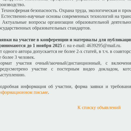
роизводство.
. Техносферная безопасность. Охрана труда, экологическая и пр
. Естественно-научные основы современных технологий на транс
. Актуальные вопросы организации образовательной деятельн
осударственных образовательных стандартов.
аявки на участие в конференции и материалы для публикаци
ринимаются до 1 ноября 2025
г. на e-mail: 4639295@mail.ru.
т одного автора допускается не более 2-х статей, в т.ч. в соавтор
е более 3 человек.
ормат участия очный/заочный/дистанционный, с включен
редусмотрено участие с постерным видео докладом, кот
ыступлению.
одробная информация об участии, форма заявки и требован
нформационном письме
.
К списку объявлений