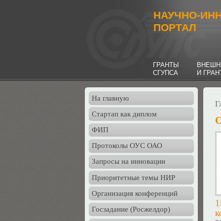
НАУЧНО-ИН
ПОРТАЛ
ГРАНТЫ
ВНЕШН
СГУПСА
И ГРА
На главную
Г
Стартап как диплом
О
ФИП
Протоколы ОУС ОАО
Запросы на инновации
Приоритетные темы НИР
Организация конференций
1
Госзадание (Росжелдор)
к