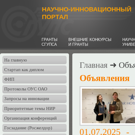
НАУЧНО-ИННОВАЦИОННЫЙ
ПОРТАЛ
ГРАНТЫ
ВНЕШНИЕ КОНКУРСЫ
НАУЧ
СГУПСА
И ГРАНТЫ
УНИВ
На главную
Главная
➜ Объя
Стартап как диплом
Объявления
ФИП
Протоколы ОУС ОАО
Запросы на инновации
Приоритетные темы НИР
Организация конференций
Госзадание (Росжелдор)
01.07.2025 -