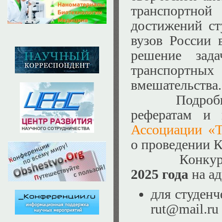
транспортно
достижений ст
вузов России 
решение зад
транспортн
вмешательства
Подробная ин
рефератам и
Ассоциации «Т
о проведении 
Конкурсные
2025 года
на ад
для студенч
rut@mail.ru