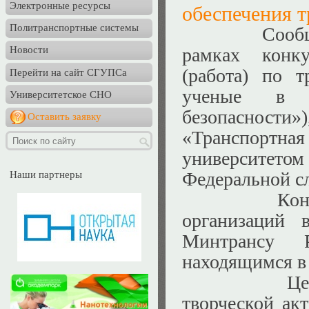
Электронные ресурсы
обеспечения т
Политранспортные системы
Сообщаем о 
рамках конк
Новости
(работа) по 
Перейти на сайт СГУПСа
ученые в о
Университетское СНО
безопасности
Оставить заявку
«Транспорт
университет
Федеральной сл
Наши партнеры
Конкурсы п
организаций 
Минтрансу Р
находящимся в
Целью Конк
творческой ак